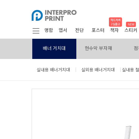
하드커버
2일출고
NEW
명함
엽서
전단
포스터
책자
스티커
배너 거치대
현수막 부자재
점
|
|
실내용 배너거치대
실외용 배너거치대
실내용 