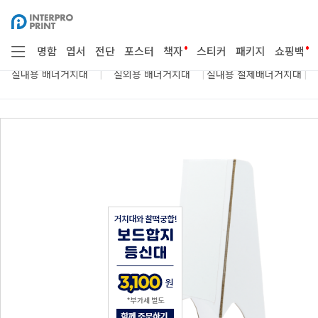
봉
점착용품
종이구매
시트지 부자재
투
•
•
명함
엽서
전단
포스터
책자
스티커
패키지
쇼핑백
|
|
|
실내용 배너거치대
실외용 배너거치대
실내용 철제배너거치대