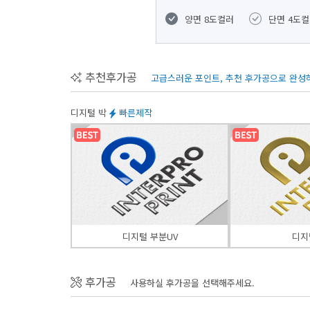
양면 8도컬러
단면 4도
추천후가공
고급스러운 포인트, 추천 후가공으로 완성
디지털 박
빠른제작
디지털 부분UV
디지
후가공
사용하실 후가공을 선택해주세요.