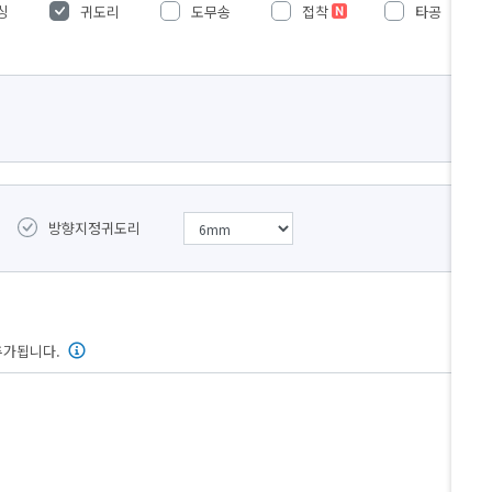
싱
귀도리
도무송
접착
타공
방향지정귀도리
추가됩니다.