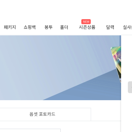
NEW
패키지
쇼핑백
봉투
홀더
시즌상품
달력
실사
옵셋 포토카드