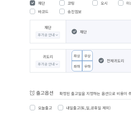
재단
코팅
오시
미
바코드
송진엠보
재단
재단
후가공 안내
좌상
우상
귀도리
전체귀도리
후가공 안내
좌하
우하
출고옵션
확정된 출고일을 지정하는 옵션으로 비용이 
오늘출고
내일출고(토,일,공휴일 제외)