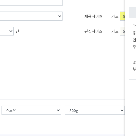
제품사이즈
가로
F
건
편집사이즈
가로
용
인
주
공
부