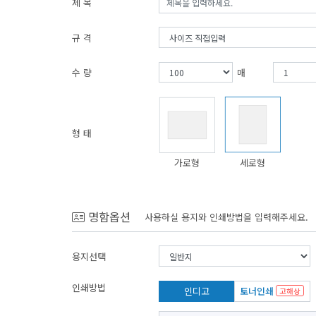
제 목
규 격
수 량
매
형 태
가로형
세로형
명함옵션
사용하실 용지와 인쇄방법을 입력해주세요.
용지선택
인쇄방법
인디고
토너인쇄
고해상