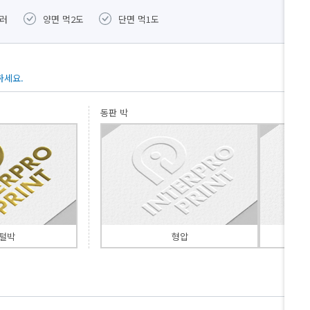
컬러
양면 먹2도
단면 먹1도
별색
하세요.
동판 박
털박
형압