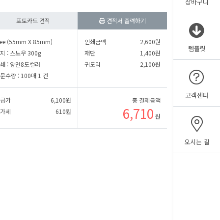
장바구니
포토카드 견적
견적서 출력하기
㎜
세로
㎜
ree (55mm X 85mm)
인쇄금액
2,600
원
템플릿
㎜
세로
㎜
지 :
스노우 300g
재단
1,400
원
쇄 :
양면8도컬러
귀도리
2,100
원
문수량 :
100매 1 건
고객센터
급가
6,100
원
총 결제금액
6,710
가세
610
원
원
오시는 길
용지보기