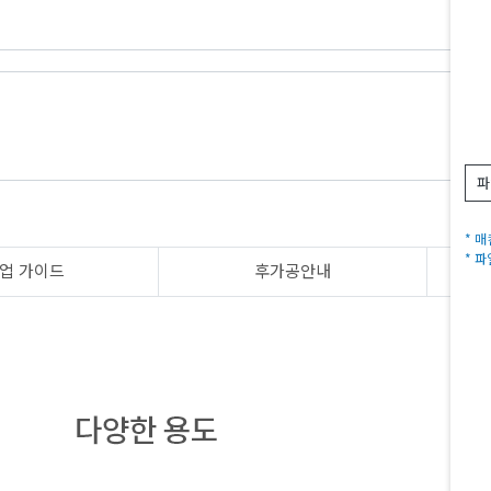
파
* 
* 
업 가이드
후가공안내