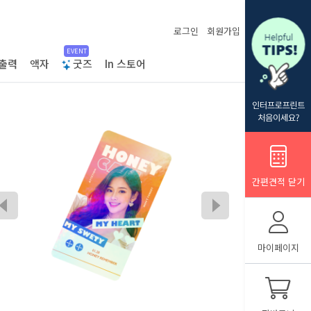
로그인
회원가입
EVENT
출력
액자
굿즈
In 스토어
간편견적 닫기
마이페이지