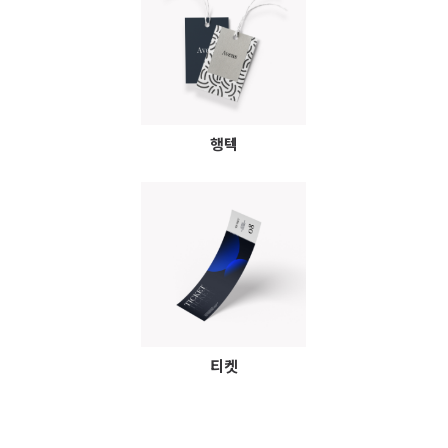
행텍
티켓