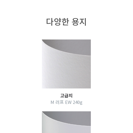
다양한 용지
고급지
M 러프 EW 240g