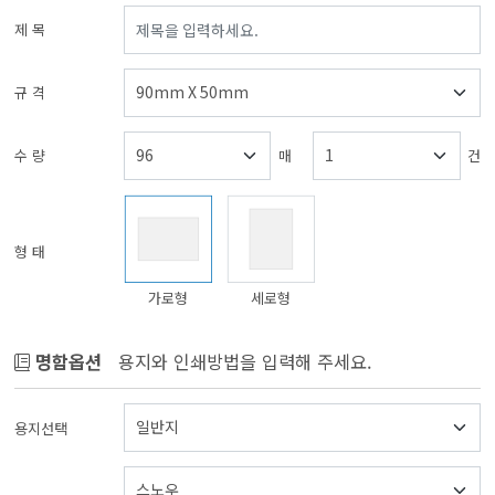
제 목
규 격
수 량
매
건
형 태
가로형
세로형
명함옵션
용지와 인쇄방법을 입력해 주세요.
용지선택