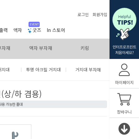
로그인
회원가입
EVENT
출력
액자
굿즈
In 스토어
부자재
액자 부자재
키링
|
|
거치대
투명 아크릴 거치대
거치대 부자재
마이페이지
(상/하 겸용)
사용 가능한 폴대
장바구니