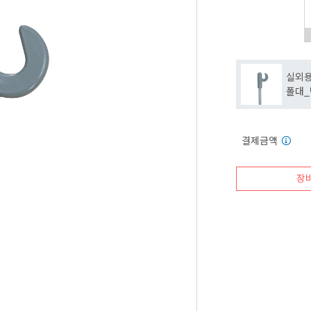
실외
폴대_
결제금액
장