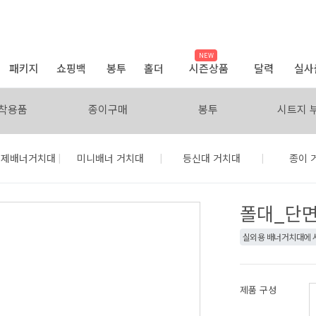
NEW
패키지
쇼핑백
봉투
홀더
시즌상품
달력
실사
착용품
종이구매
봉투
시트지 
|
|
|
철제배너거치대
미니배너 거치대
등신대 거치대
종이 
폴대_단면
실외용 배너거치대에 
제품 구성