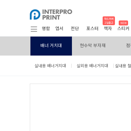
하드커버
2일출고
NEW
명함
엽서
전단
포스터
책자
스티커
배너 거치대
현수막 부자재
점
|
|
실내용 배너거치대
실외용 배너거치대
실내용 