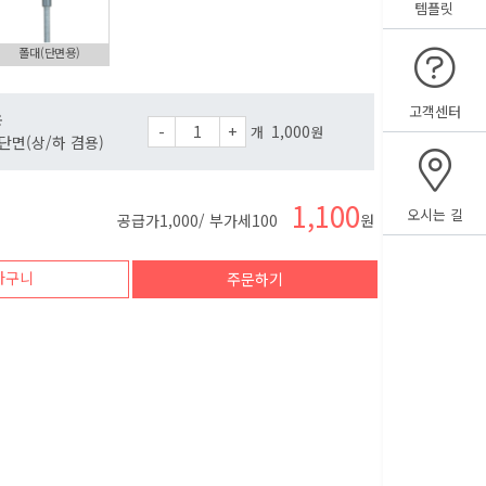
템플릿
폴대(단면용)
고객센터
용
-
+
1,000
개
원
단면(상/하 겸용)
1,100
오시는 길
공급가
1,000
/ 부가세
100
원
바구니
주문하기