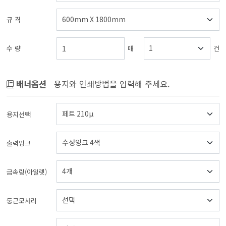
규 격
수 량
매
건
배너옵션
용지와 인쇄방법을 입력해 주세요.
용지선택
출력잉크
금속링(아일렛)
둥근모서리