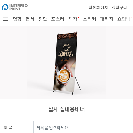
마이페이지
장바구니
•
•
명함
엽서
전단
포스터
책자
스티커
패키지
쇼핑백
실사 실내용배너
제 목