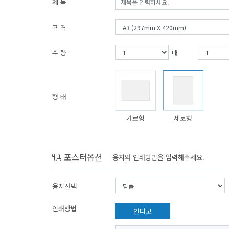
제 목
규 격
수 량
매
형 태
가로형
세로형
포스터옵션
용지와 인쇄방법을 입력해주세요.
용지선택
인쇄방법
인디고