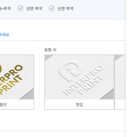
러+백색
양면 백색
단면 백색
별색
하세요.
동판 박
털박
형압