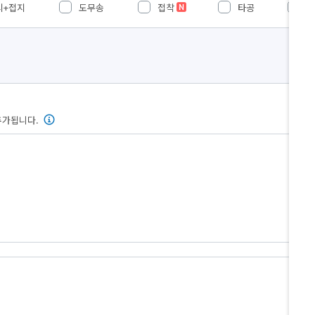
시+접지
도무송
접착
타공
추가됩니다.