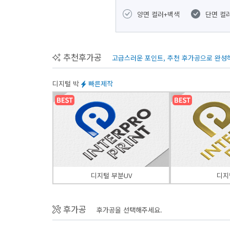
양면 컬러+백색
단면 컬
추천후가공
고급스러운 포인트, 추천 후가공으로 완성
디지털 박
빠른제작
디지털 부분UV
디지
후가공
후가공을 선택해주세요.