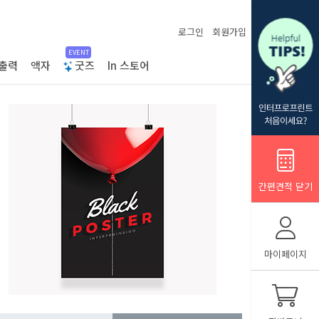
로그인
회원가입
EVENT
출력
액자
굿즈
In 스토어
간편견적 닫기
마이페이지