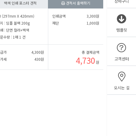
장바구니
백색 인쇄 포스터 견적
견적서 출력하기
㎜
세로
㎜
3 (297mm X 420mm)
인쇄금액
3,300
원
지 :
딤플 블랙 200g
재단
1,000
원
템플릿
쇄 :
단면 컬러+백색
㎜
세로
㎜
문수량 :
1매 1 건
급가
4,300
원
총 결제금액
4,730
고객센터
가세
430
원
원
오시는 길