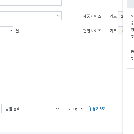
제품사이즈
가로
A
용
인
건
편집사이즈
가로
주
공
부
용지보기