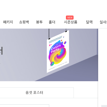
NEW
패키지
쇼핑백
봉투
홀더
시즌상품
달력
실사
터
.
옵셋 포스터