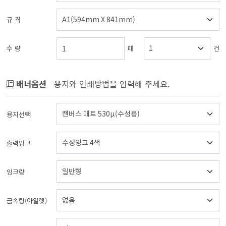
규 격
수 량
매
건
배너옵션
용지와 인쇄방법을 입력해 주세요.
용지선택
출력잉크
잉크량
금속링(아일렛)