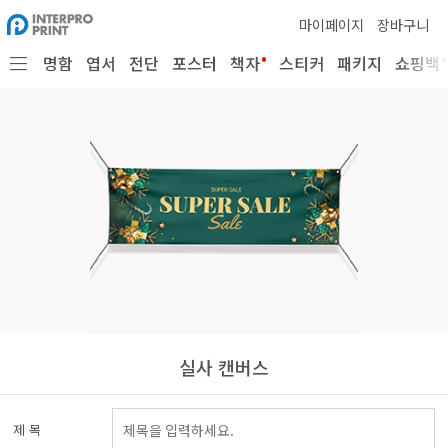
마이페이지
장바구니
•
•
명함
엽서
전단
포스터
책자
스티커
패키지
쇼핑백
실사 캔버스
제 목