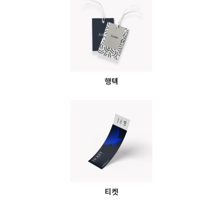
행텍
티켓