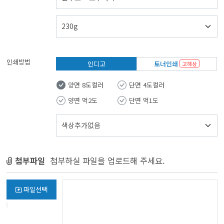
인쇄방법
인디고
토너인쇄
고해상
양면 8도컬러
단면 4도컬러
양면 먹2도
단면 먹1도
첨부파일
첨부하실 파일을 업로드해 주세요.
파일선택