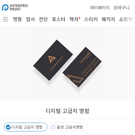
마이페이지
장바구니
•
•
명함
엽서
전단
포스터
책자
스티커
패키지
쇼핑백
디지털 고급지 명함
디지털 고급지 명함
옵셋 고급지명함