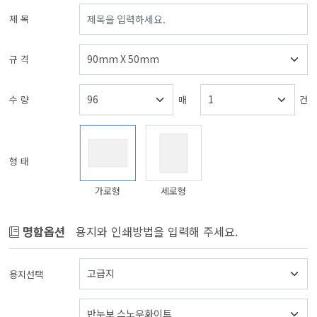
제 목
규 격
수 량
매
건
형 태
가로형
세로형
명함옵션
용지와 인쇄방법을 입력해 주세요.
용지선택