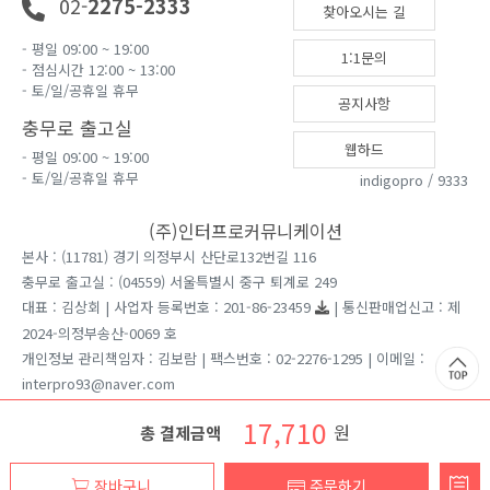
02-
2275-2333
찾아오시는 길
- 평일 09:00 ~ 19:00
1:1문의
- 점심시간 12:00 ~ 13:00
- 토/일/공휴일 휴무
공지사항
충무로 출고실
웹하드
- 평일 09:00 ~ 19:00
- 토/일/공휴일 휴무
indigopro / 9333
(주)인터프로커뮤니케이션
본사 : (11781) 경기 의정부시 산단로132번길 116
충무로 출고실 : (04559) 서울특별시 중구 퇴계로 249
대표 : 김상회 | 사업자 등록번호 : 201-86-23459
| 통신판매업신고 : 제
2024-의정부송산-0069 호
개인정보 관리책임자 : 김보람 | 팩스번호 : 02-2276-1295 | 이메일 :
interpro93@naver.com
견적문의는 홈페이지 1:1게시판을 이용 부탁드립니다.
17,710
원
총 결제금액
Copyright ⓒ 2026 인터프로커뮤니케이션 All rights reserved.
장바구니
주문하기