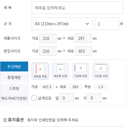
제 목
규 격
부
제품사이즈
가로
㎜
세로
㎜
편집사이즈
가로
㎜
세로
㎜
무선제본
중철제본
가로
x
세로
책등
스프링
날개있음
앞
㎜
뒤
㎜
하드커버(각양장)
표지옵션
용지와 인쇄방법을 입력해 주세요.