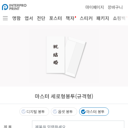
마이페이지
장바구니
•
•
명함
엽서
전단
포스터
책자
스티커
패키지
쇼핑백
마스터 세로형봉투(규격형)
디지털 봉투
옵셋 봉투
마스터 봉투
제 목