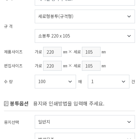
규 격
제품사이즈
가로
㎜
세로
㎜
편집사이즈
가로
㎜
세로
㎜
수 량
매
건
봉투옵션
용지와 인쇄방법을 입력해 주세요.
용지선택