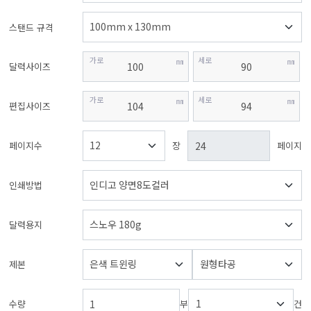
스탠드 규격
가로
세로
㎜
㎜
달력사이즈
가로
세로
㎜
㎜
편집사이즈
페이지수
장
페이지
인쇄방법
달력용지
제본
수량
부
건