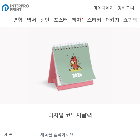
마이페이지
장바구니
•
•
명함
엽서
전단
포스터
책자
스티커
패키지
쇼핑백
디지털 코딱지달력
제 목