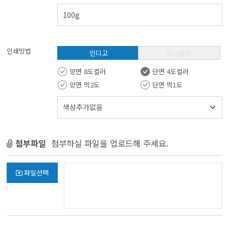
인쇄방법
인디고
토너
양면 8도컬러
단면 4도컬러
양면 먹2도
단면 먹1도
첨부파일
첨부하실 파일을 업로드해 주세요.
파일선택