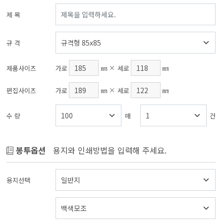
제 목
규 격
제품사이즈
가로
㎜
세로
㎜
편집사이즈
가로
㎜
세로
㎜
수 량
매
건
봉투옵션
용지와 인쇄방법을 입력해 주세요.
용지선택