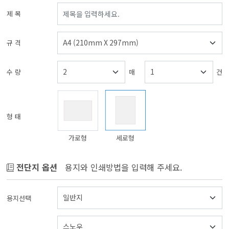
제 목
규 격
수 량
매
건
형 태
가로형
세로형
전단지 옵션
용지와 인쇄방법을 입력해 주세요.
용지선택