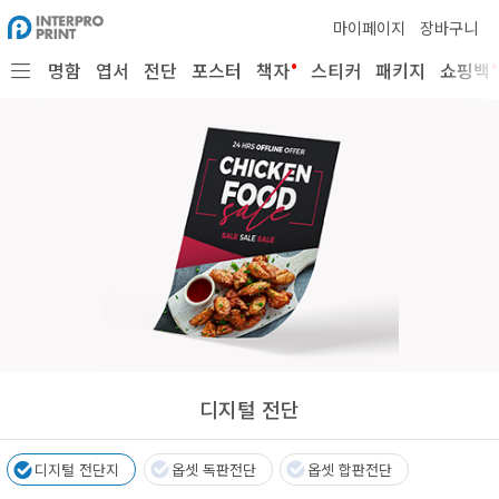
마이페이지
장바구니
•
•
명함
엽서
전단
포스터
책자
스티커
패키지
쇼핑백
디지털 전단
디지털 전단지
옵셋 독판전단
옵셋 합판전단