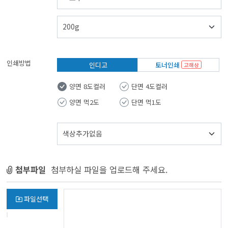
인쇄방법
인디고
토너인쇄
고해상
양면 8도컬러
단면 4도컬러
양면 먹2도
단면 먹1도
첨부파일
첨부하실 파일을 업로드해 주세요.
파일선택