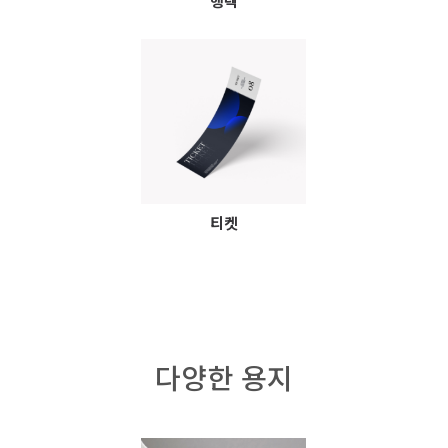
행텍
티켓
다양한 용지