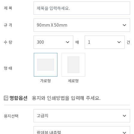
제 목
규 격
수 량
매
건
형 태
가로형
세로형
명함옵션
용지와 인쇄방법을 입력해 주세요.
용지선택