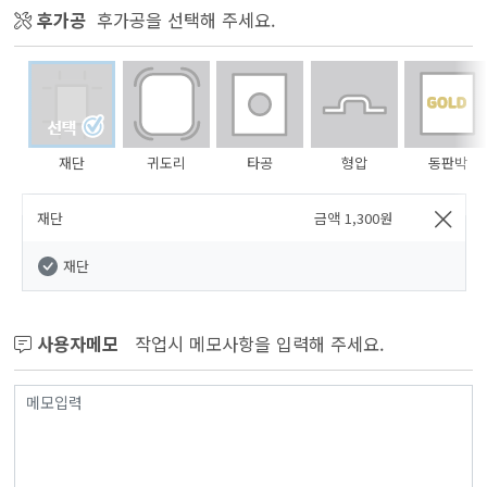
후가공
후가공을 선택해 주세요.
재단
귀도리
타공
형압
동판박
재단
금액
1,300
원
재단
사용자메모
작업시 메모사항을 입력해 주세요.