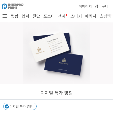
마이페이지
장바구니
•
•
명함
엽서
전단
포스터
책자
스티커
패키지
쇼핑백
디지털 특가 명함
디지털 특가 명함