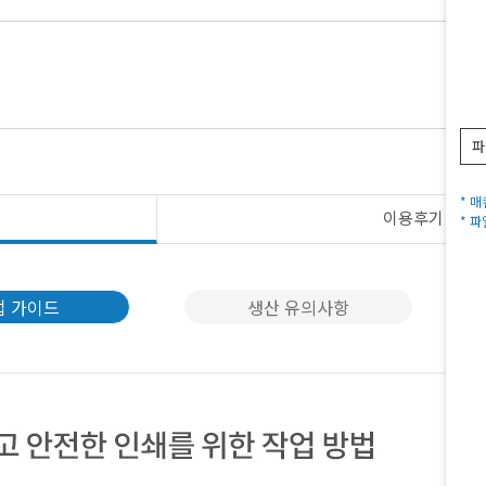
파
* 
이용후기
N
* 
업 가이드
생산 유의사항