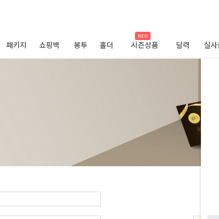
NEW
패키지
쇼핑백
봉투
홀더
시즌상품
달력
실사