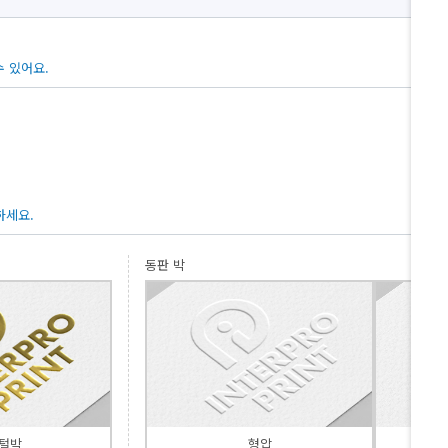
 있어요.
하세요.
동판 박
털박
형압