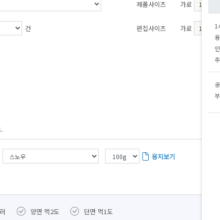
제품사이즈
가로
1
건
편집사이즈
가로
용
인
주
공
부
.
용지보기
컬러
양면 먹2도
단면 먹1도
별색