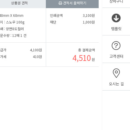
장바구니
㎜
세로
㎜
상품권 견적
견적서 출력하기
48mm X 68mm
인쇄금액
3,100
원
㎜
세로
㎜
지 :
스노우 100g
재단
1,000
원
템플릿
쇄 :
양면8도컬러
문수량 :
12매 1 건
급가
4,100
원
총 결제금액
4,510
고객센터
가세
410
원
원
오시는 길