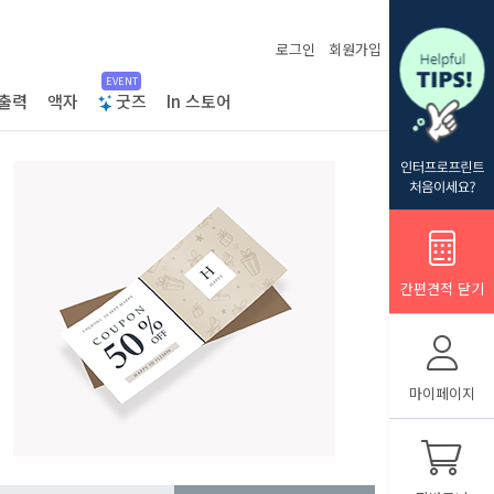
로그인
회원가입
EVENT
출력
액자
굿즈
In 스토어
간편견적 닫기
마이페이지