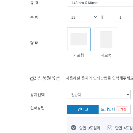
규 격
수 량
매
형 태
가로형
세로형
상품권옵션
사용하실 용지와 인쇄방법을 입력해주세요
용지선택
인쇄방법
인디고
토너인쇄
고해상
양면 8도컬러
단면 4도