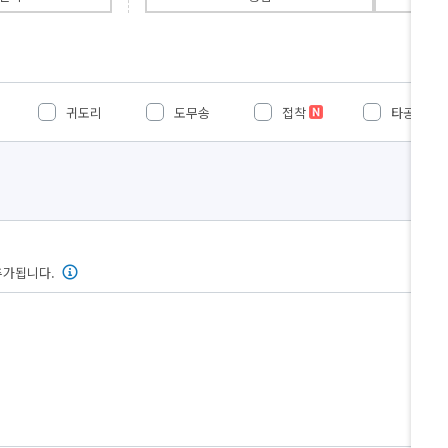
귀도리
도무송
접착
타공
추가됩니다.