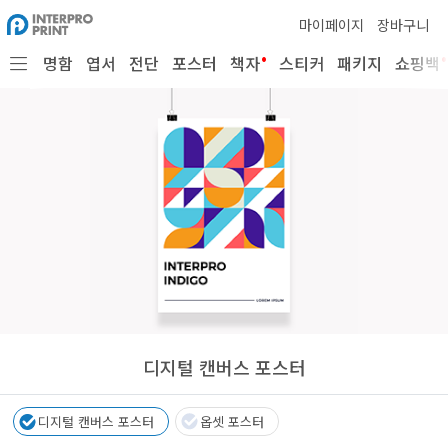
마이페이지
장바구니
•
•
명함
엽서
전단
포스터
책자
스티커
패키지
쇼핑백
디지털 캔버스 포스터
디지털 캔버스 포스터
옵셋 포스터