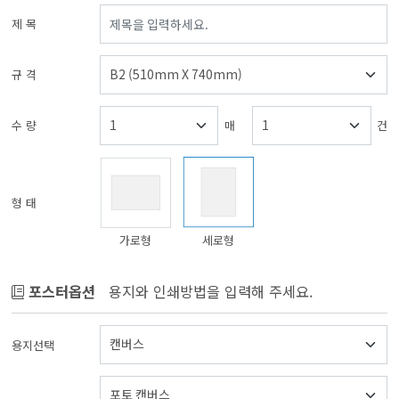
제 목
규 격
수 량
매
건
형 태
가로형
세로형
포스터옵션
용지와 인쇄방법을 입력해 주세요.
용지선택