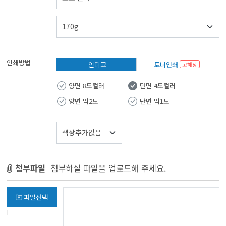
인쇄방법
인디고
토너인쇄
고해상
양면 8도컬러
단면 4도컬러
양면 먹2도
단면 먹1도
첨부파일
첨부하실 파일을 업로드해 주세요.
파일선택