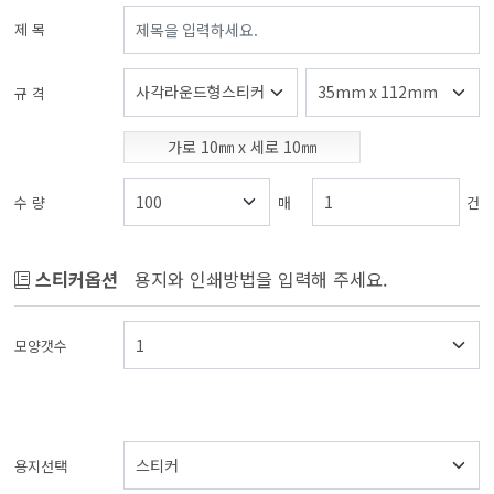
제 목
규 격
가로
10
㎜ x 세로
10
㎜
수 량
매
건
스티커옵션
용지와 인쇄방법을 입력해 주세요.
모양갯수
용지선택