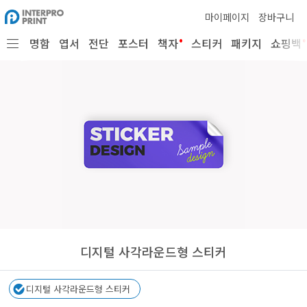
마이페이지
장바구니
•
•
명함
엽서
전단
포스터
책자
스티커
패키지
쇼핑백
디지털 사각라운드형 스티커
디지털 사각라운드형 스티커