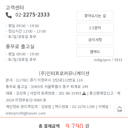
고객센터
02-
2275-2333
찾아오시는 길
- 평일 09:00 ~ 19:00
1:1문의
- 점심시간 12:00 ~ 13:00
- 토/일/공휴일 휴무
공지사항
충무로 출고실
웹하드
- 평일 09:00 ~ 19:00
- 토/일/공휴일 휴무
indigopro / 9333
(주)인터프로커뮤니케이션
본사 : (11781) 경기 의정부시 산단로132번길 116
충무로 출고실 : (04559) 서울특별시 중구 퇴계로 249
대표 : 김상회 | 사업자 등록번호 : 201-86-23459
| 통신판매업신고 : 제
2024-의정부송산-0069 호
개인정보 관리책임자 : 김보람 | 팩스번호 : 02-2276-1295 | 이메일 :
interpro93@naver.com
견적문의는 홈페이지 1:1게시판을 이용 부탁드립니다.
9,790
원
총 결제금액
Copyright ⓒ 2026 인터프로커뮤니케이션 All rights reserved.