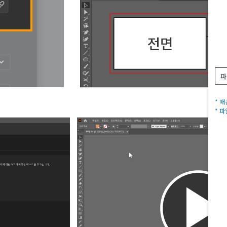
파
* 
* 