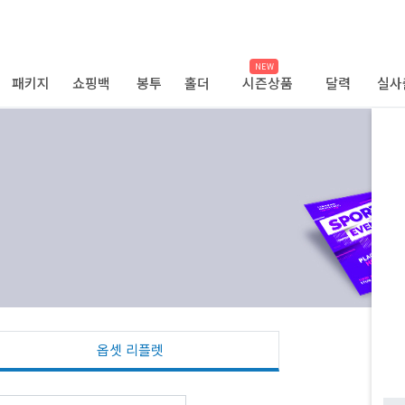
NEW
패키지
쇼핑백
봉투
홀더
시즌상품
달력
실사
옵셋 리플렛