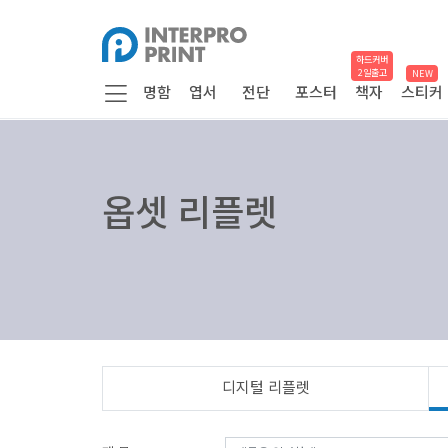
하드커버
2일출고
NEW
명함
엽서
전단
포스터
책자
스티커
옵셋 리플렛
디지털 리플렛