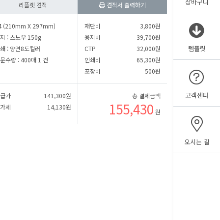
장바구니
리플렛 견적
견적서 출력하기
㎜
세로
㎜
4 (210mm X 297mm)
재단비
3,800
원
지 :
스노우 150g
용지비
39,700
원
템플릿
쇄 :
양면8도컬러
CTP
32,000
원
㎜
세로
㎜
문수량 :
400매 1 건
인쇄비
65,300
원
포장비
500
원
고객센터
급가
141,300
원
총 결제금액
155,430
가세
14,130
원
원
용지보기
오시는 길