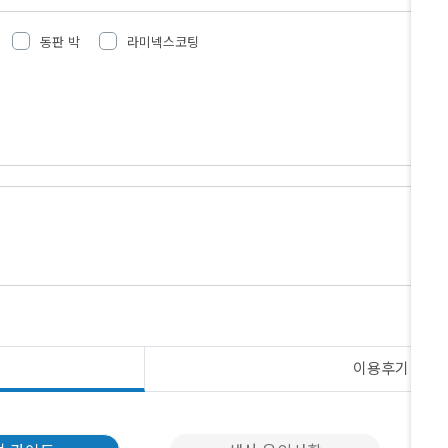
동판 박
라미넥스코팅
이용후기
N