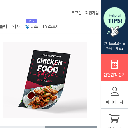
로그인
회원가입
EVENT
출력
액자
굿즈
In 스토어
간편견적 닫기
마이페이지