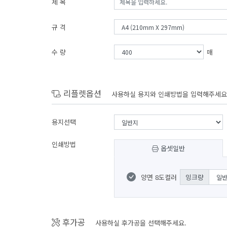
제 목
규 격
수 량
매
리플렛옵션
사용하실 용지와 인쇄방법을 입력해주세요
용지선택
인쇄방법
옵셋일반
양면 8도컬러
잉크량
후가공
사용하실 후가공을 선택해주세요.