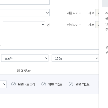
제품사이즈
가로
A
용
인
건
편집사이즈
가로
주
.
공
부
옵셋UV
단면 4도컬러
양면 먹2도
단면 먹1도