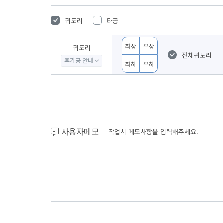
귀도리
타공
좌상
우상
귀도리
전체귀도리
후가공 안내
좌하
우하
사용자메모
작업시 메모사항을 입력해주세요.