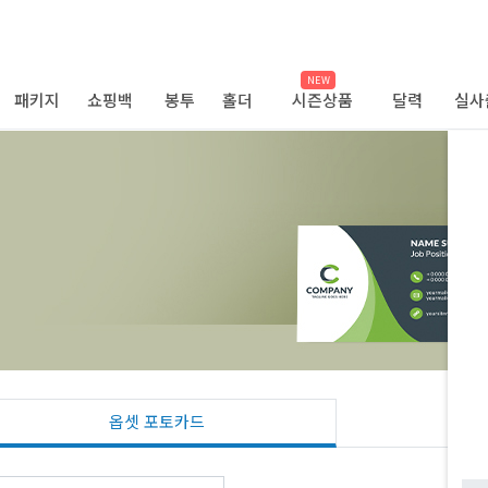
NEW
패키지
쇼핑백
봉투
홀더
시즌상품
달력
실사
옵셋 포토카드