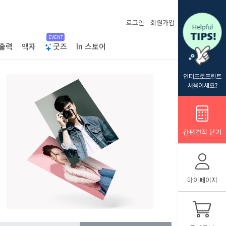
로그인
회원가입
EVENT
출력
액자
굿즈
In 스토어
간편견적 닫기
마이페이지