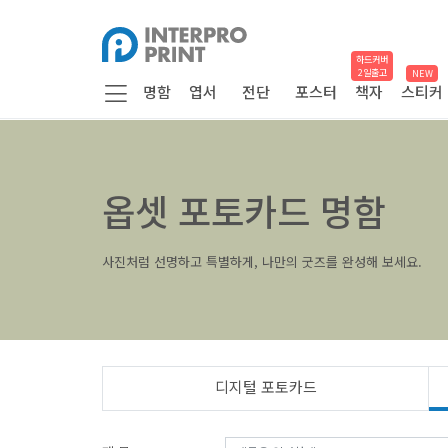
하드커버
2일출고
NEW
명함
엽서
전단
포스터
책자
스티커
옵셋 포토카드 명함
사진처럼 선명하고 특별하게, 나만의 굿즈를 완성해 보세요.
디지털 포토카드