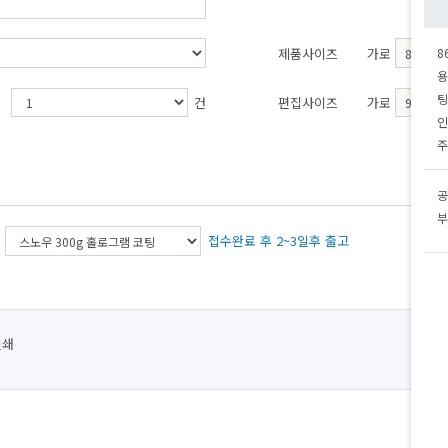
제품사이즈
가로
8
용
팅
건
편집사이즈
가로
인
주
공
부
접수완료 후 2~3일후 출고
인쇄