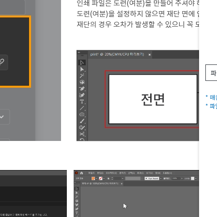
파
* 
* 