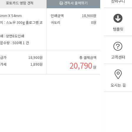
장바구니
포토카드 명함 견적
견적서 출력하기
㎜
세로
㎜
6mm X 54mm
인쇄금액
18,900
원
지 :
스노우 300g 홀로그램 코
귀도리
0
원
템플릿
㎜
세로
㎜
쇄 :
양면8도인쇄
문수량 :
500매 1 건
고객센터
급가
18,900
원
총 결제금액
20,790
가세
1,890
원
원
오시는 길