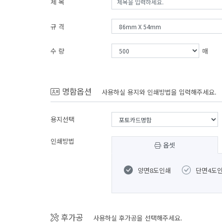
제 목
규 격
수 량
매
명함옵션
사용하실 용지와 인쇄방법을 입력해주세요.
용지선택
인쇄방법
옵셋
양면8도인쇄
단면4도
후가공
사용하실 후가공을 선택해주세요.