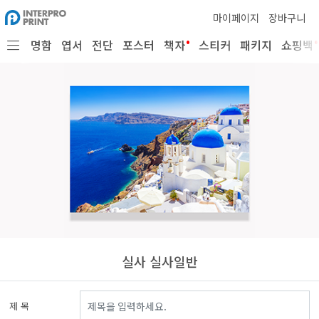
마이페이지
장바구니
•
•
명함
엽서
전단
포스터
책자
스티커
패키지
쇼핑백
실사 실사일반
제 목