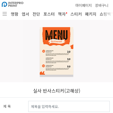
마이페이지
장바구니
•
•
명함
엽서
전단
포스터
책자
스티커
패키지
쇼핑백
실사 반사스티커(고해상)
제 목