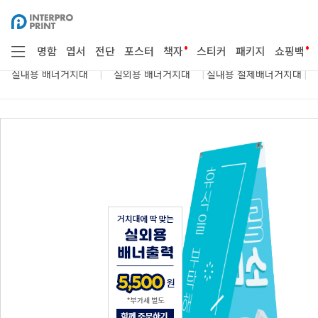
봉
점착용품
종이구매
시트지 부자재
투
•
•
명함
엽서
전단
포스터
책자
스티커
패키지
쇼핑백
|
|
|
실내용 배너거치대
실외용 배너거치대
실내용 철제배너거치대